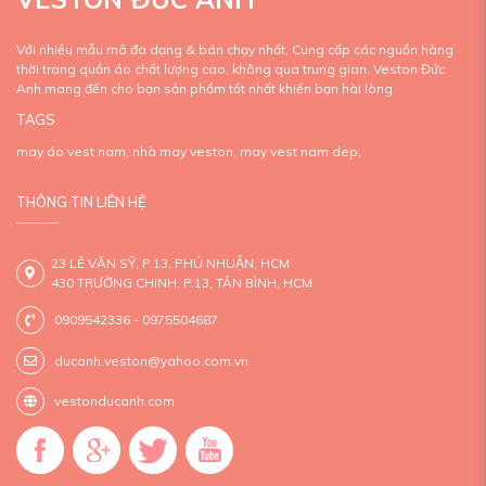
Với nhiều mẫu mã đa dạng & bán chạy nhất. Cung cấp các nguồn hàng
thời trang quần áo chất lượng cao, không qua trung gian. Veston Đức
Anh mang đến cho bạn sản phẩm tốt nhất khiến bạn hài lòng
TAGS
may áo vest nam,
nhà may veston,
may vest nam dep,
THÔNG TIN LIÊN HỆ
23 LÊ VĂN SỸ, P.13, PHÚ NHUẬN, HCM
430 TRƯỜNG CHINH, P.13, TÂN BÌNH, HCM
0909542336 - 0975504687
ducanh.veston@yahoo.com.vn
vestonducanh.com