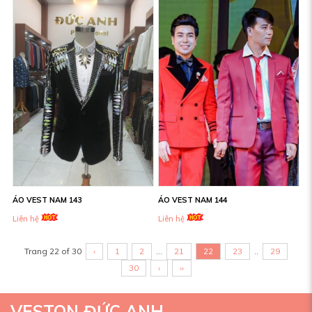
ÁO VEST NAM 143
ÁO VEST NAM 144
Liên hệ
Liên hệ
Trang 22 of 30
‹
1
2
...
21
22
23
..
29
30
›
››
VESTON ĐỨC ANH