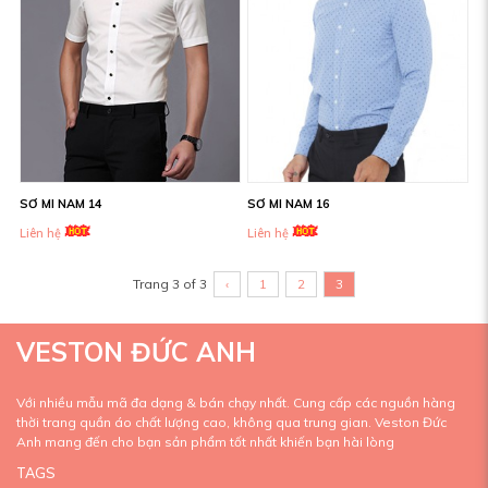
SƠ MI NAM 16
SƠ MI NAM 14
Liên hệ
Liên hệ
Trang 3 of 3
‹
1
2
3
VESTON ĐỨC ANH
Với nhiều mẫu mã đa dạng & bán chạy nhất. Cung cấp các nguồn hàng
thời trang quần áo chất lượng cao, không qua trung gian. Veston Đức
Anh mang đến cho bạn sản phẩm tốt nhất khiến bạn hài lòng
TAGS