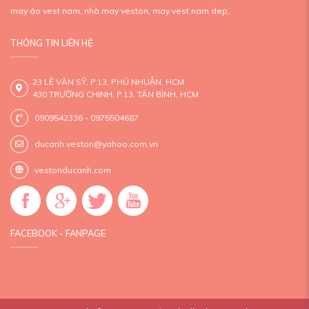
may áo vest nam,
nhà may veston,
may vest nam dep,
THÔNG TIN LIÊN HỆ
23 LÊ VĂN SỸ, P.13, PHÚ NHUẬN, HCM
430 TRƯỜNG CHINH, P.13, TÂN BÌNH, HCM
0909542336 - 0975504687
ducanh.veston@yahoo.com.vn
vestonducanh.com
FACEBOOK - FANPAGE