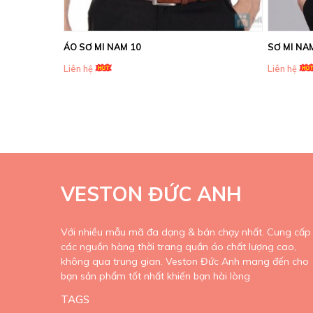
ÁO SƠ MI NAM 10
SƠ MI NA
Liên hệ
Liên hệ
VESTON ĐỨC ANH
Với nhiều mẫu mã đa dạng & bán chạy nhất. Cung cấp
các nguồn hàng thời trang quần áo chất lượng cao,
không qua trung gian. Veston Đức Anh mang đến cho
bạn sản phẩm tốt nhất khiến bạn hài lòng
TAGS