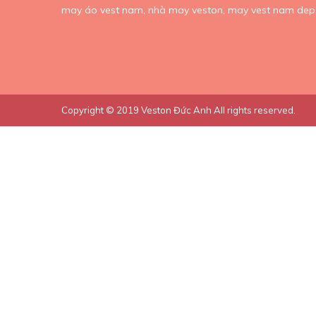
may áo vest nam,
nhà may veston,
may vest nam dep
Copyright © 2019
Veston Đức Anh
All rights reserved.