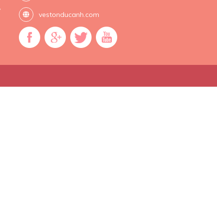
,
vestonducanh.com