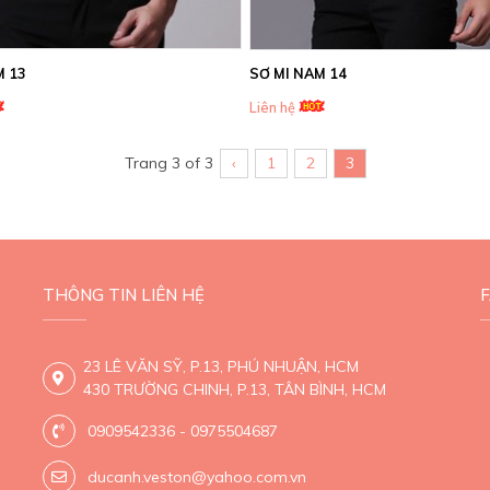
M 13
SƠ MI NAM 14
Liên hệ
Trang 3 of 3
‹
1
2
3
THÔNG TIN LIÊN HỆ
23 LÊ VĂN SỸ, P.13, PHÚ NHUẬN, HCM
430 TRƯỜNG CHINH, P.13, TÂN BÌNH, HCM
0909542336 - 0975504687
ducanh.veston@yahoo.com.vn