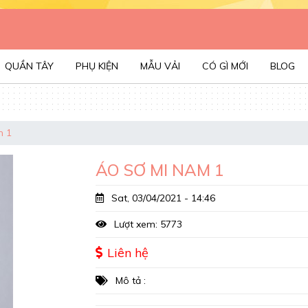
QUẦN TÂY
PHỤ KIỆN
MẪU VẢI
CÓ GÌ MỚI
BLOG
m 1
ÁO SƠ MI NAM 1
Sat, 03/04/2021 - 14:46
Lượt xem: 5773
Liên hệ
Mô tả :