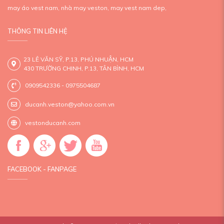
may áo vest nam,
nhà may veston,
may vest nam dep,
THÔNG TIN LIÊN HỆ
23 LÊ VĂN SỸ, P.13, PHÚ NHUẬN, HCM
430 TRƯỜNG CHINH, P.13, TÂN BÌNH, HCM
0909542336 - 0975504687
ducanh.veston@yahoo.com.vn
vestonducanh.com
FACEBOOK - FANPAGE