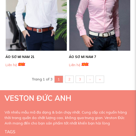
ÁO SƠ MI NAM 21
ÁO SƠ MI NAM 7
Liên hệ
Liên hệ
Trang 1 of 3
1
2
3
›
››
VESTON ĐỨC ANH
Với nhiều mẫu mã đa dạng & bán chạy nhất. Cung cấp các nguồn hàng
thời trang quần áo chất lượng cao, không qua trung gian. Veston Đức
Anh mang đến cho bạn sản phẩm tốt nhất khiến bạn hài lòng
TAGS