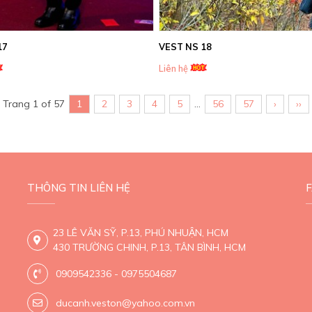
17
VEST NS 18
Liên hệ
Trang 1 of 57
1
2
3
4
5
...
56
57
›
››
THÔNG TIN LIÊN HỆ
23 LÊ VĂN SỸ, P.13, PHÚ NHUẬN, HCM
430 TRƯỜNG CHINH, P.13, TÂN BÌNH, HCM
0909542336 - 0975504687
ducanh.veston@yahoo.com.vn