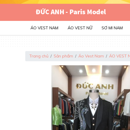
ÁO VEST NAM
ÁO VEST NỮ
SƠ MI NAM
Trang chủ
Sản phẩm
Áo Vest Nam
ÁO VEST 