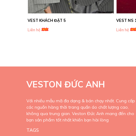
VEST KHÁCH ĐẶT 5
VEST NS 
Liên hệ
Liên hệ
VESTON ĐỨC ANH
Với nhiều mẫu mã đa dạng & bán chạy nhất. Cung cấp
các nguồn hàng thời trang quần áo chất lượng cao,
không qua trung gian. Veston Đức Anh mang đến cho
bạn sản phẩm tốt nhất khiến bạn hài lòng
TAGS