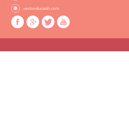
,
vestonducanh.com