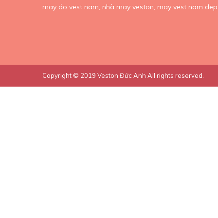
may áo vest nam,
nhà may veston,
may vest nam dep
Copyright © 2019
Veston Đức Anh
All rights reserved.