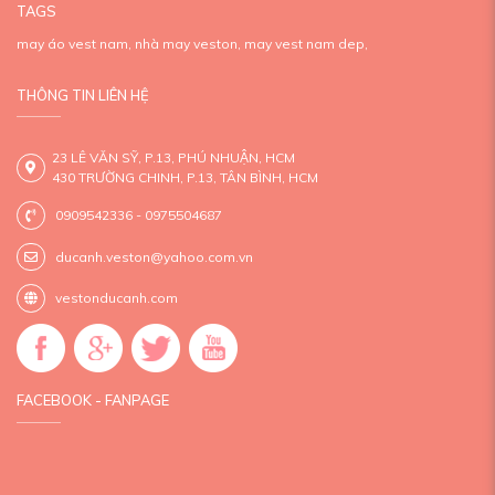
TAGS
may áo vest nam,
nhà may veston,
may vest nam dep,
THÔNG TIN LIÊN HỆ
23 LÊ VĂN SỸ, P.13, PHÚ NHUẬN, HCM
430 TRƯỜNG CHINH, P.13, TÂN BÌNH, HCM
0909542336 - 0975504687
ducanh.veston@yahoo.com.vn
vestonducanh.com
FACEBOOK - FANPAGE