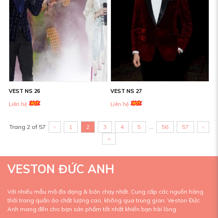
VEST NS 26
VEST NS 27
Liên hệ
Liên hệ
Trang 2 of 57
‹
1
2
3
4
5
...
56
57
›
››
VESTON ĐỨC ANH
Với nhiều mẫu mã đa dạng & bán chạy nhất. Cung cấp các nguồn hàng
thời trang quần áo chất lượng cao, không qua trung gian. Veston Đức
Anh mang đến cho bạn sản phẩm tốt nhất khiến bạn hài lòng