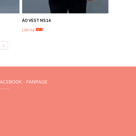
ÁO VEST NS14
Liên hệ
››
FACEBOOK - FANPAGE