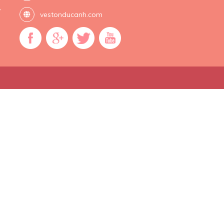
,
vestonducanh.com