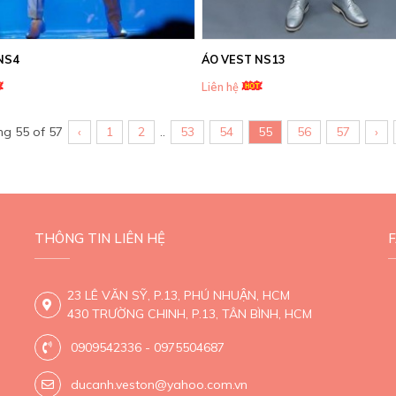
NS4
ÁO VEST NS13
Liên hệ
ng 55 of 57
‹
1
2
..
53
54
55
56
57
›
THÔNG TIN LIÊN HỆ
23 LÊ VĂN SỸ, P.13, PHÚ NHUẬN, HCM
430 TRƯỜNG CHINH, P.13, TÂN BÌNH, HCM
0909542336 - 0975504687
ducanh.veston@yahoo.com.vn