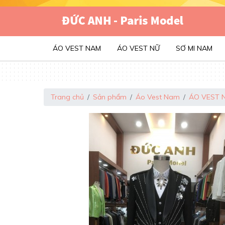
ÁO VEST NAM
ÁO VEST NỮ
SƠ MI NAM
Trang chủ
Sản phẩm
Áo Vest Nam
ÁO VEST 