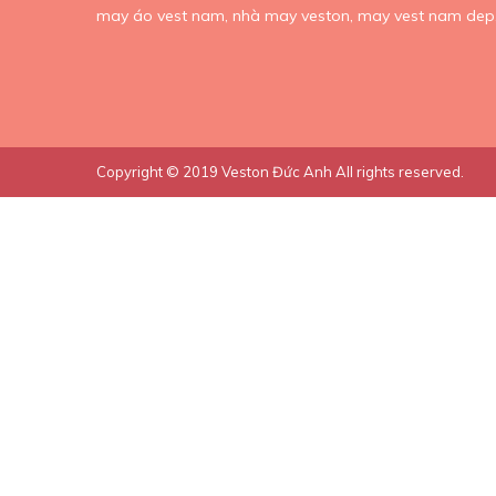
may áo vest nam,
nhà may veston,
may vest nam dep
Copyright © 2019
Veston Đức Anh
All rights reserved.