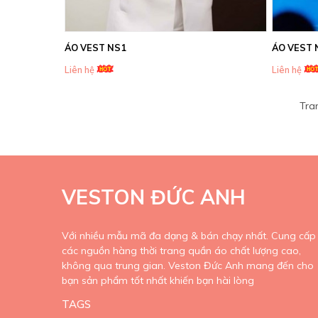
ÁO VEST NS1
ÁO VEST 
Liên hệ
Liên hệ
Tra
VESTON ĐỨC ANH
Với nhiều mẫu mã đa dạng & bán chạy nhất. Cung cấp
các nguồn hàng thời trang quần áo chất lượng cao,
không qua trung gian. Veston Đức Anh mang đến cho
bạn sản phẩm tốt nhất khiến bạn hài lòng
TAGS