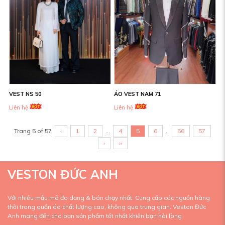
VEST NS 50
ÁO VEST NAM 71
Liên hệ
Liên hệ
Trang 5 of 57
‹
1
2
...
4
5
6
..
56
57
›
››
VESTON ĐỨC ANH
Với nhiều mẫu mã đa dạng & bán chạy nhất. Cung cấp các nguồn hàng
thời trang quần áo chất lượng cao, không qua trung gian. Veston Đức
Anh mang đến cho bạn sản phẩm tốt nhất khiến bạn hài lòng