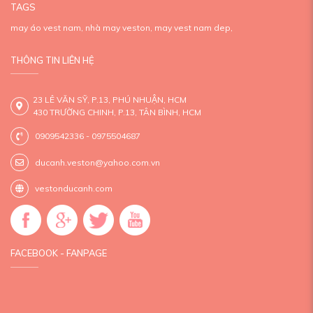
TAGS
may áo vest nam,
nhà may veston,
may vest nam dep,
THÔNG TIN LIÊN HỆ
23 LÊ VĂN SỸ, P.13, PHÚ NHUẬN, HCM
430 TRƯỜNG CHINH, P.13, TÂN BÌNH, HCM
0909542336 - 0975504687
ducanh.veston@yahoo.com.vn
vestonducanh.com
FACEBOOK - FANPAGE