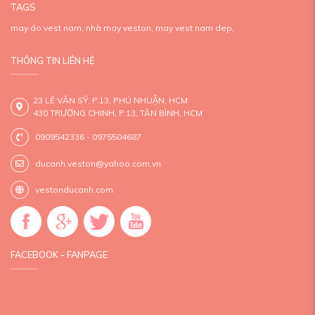
TAGS
may áo vest nam,
nhà may veston,
may vest nam dep,
THÔNG TIN LIÊN HỆ
23 LÊ VĂN SỸ, P.13, PHÚ NHUẬN, HCM
430 TRƯỜNG CHINH, P.13, TÂN BÌNH, HCM
0909542336 - 0975504687
ducanh.veston@yahoo.com.vn
vestonducanh.com
FACEBOOK - FANPAGE