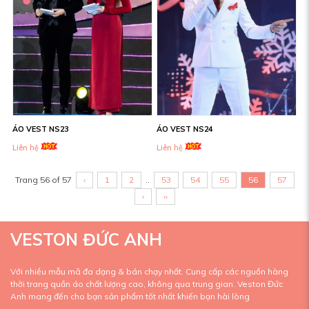
ÁO VEST NS23
ÁO VEST NS24
Liên hệ
Liên hệ
Trang 56 of 57
‹
1
2
..
53
54
55
56
57
›
››
VESTON ĐỨC ANH
Với nhiều mẫu mã đa dạng & bán chạy nhất. Cung cấp các nguồn hàng
thời trang quần áo chất lượng cao, không qua trung gian. Veston Đức
Anh mang đến cho bạn sản phẩm tốt nhất khiến bạn hài lòng