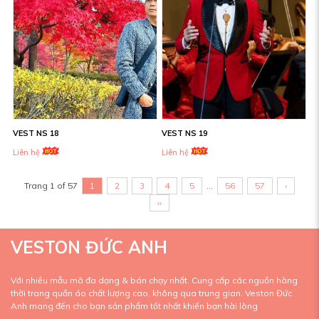
VEST NS 18
VEST NS 19
Liên hệ
Liên hệ
Trang 1 of 57
1
2
3
4
5
...
56
57
›
››
VESTON ĐỨC ANH
Với nhiều mẫu mã đa dạng & bán chạy nhất. Cung cấp các nguồn hàng
thời trang quần áo chất lượng cao, không qua trung gian. Veston Đức
Anh mang đến cho bạn sản phẩm tốt nhất khiến bạn hài lòng