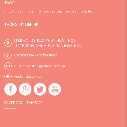
TAGS
may áo vest nam,
nhà may veston,
may vest nam dep,
THÔNG TIN LIÊN HỆ
23 LÊ VĂN SỸ, P.13, PHÚ NHUẬN, HCM
430 TRƯỜNG CHINH, P.13, TÂN BÌNH, HCM
0909542336 - 0975504687
ducanh.veston@yahoo.com.vn
vestonducanh.com
FACEBOOK - FANPAGE