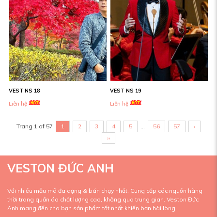
VEST NS 18
VEST NS 19
Liên hệ
Liên hệ
Trang 1 of 57
1
2
3
4
5
...
56
57
›
››
VESTON ĐỨC ANH
Với nhiều mẫu mã đa dạng & bán chạy nhất. Cung cấp các nguồn hàng
thời trang quần áo chất lượng cao, không qua trung gian. Veston Đức
Anh mang đến cho bạn sản phẩm tốt nhất khiến bạn hài lòng