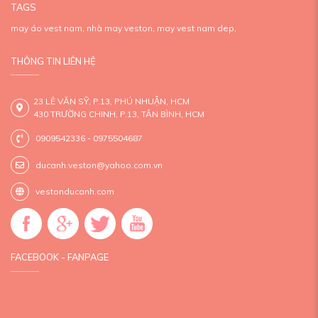
TAGS
may áo vest nam,
nhà may veston,
may vest nam dep,
THÔNG TIN LIÊN HỆ
23 LÊ VĂN SỸ, P.13, PHÚ NHUẬN, HCM
430 TRƯỜNG CHINH, P.13, TÂN BÌNH, HCM
0909542336 - 0975504687
ducanh.veston@yahoo.com.vn
vestonducanh.com
FACEBOOK - FANPAGE