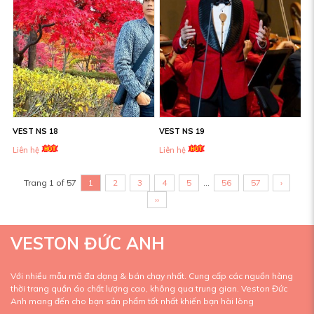
VEST NS 18
VEST NS 19
Liên hệ
Liên hệ
Trang 1 of 57
1
2
3
4
5
...
56
57
›
››
VESTON ĐỨC ANH
Với nhiều mẫu mã đa dạng & bán chạy nhất. Cung cấp các nguồn hàng
thời trang quần áo chất lượng cao, không qua trung gian. Veston Đức
Anh mang đến cho bạn sản phẩm tốt nhất khiến bạn hài lòng