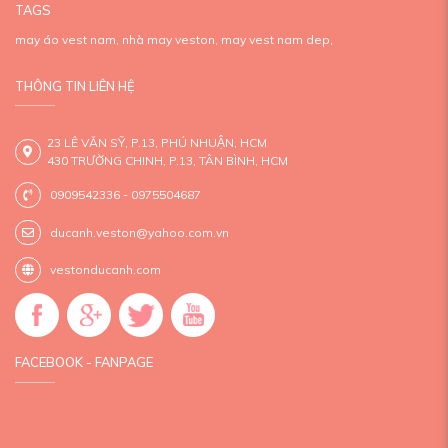
TAGS
may áo vest nam,
nhà may veston,
may vest nam dep,
THÔNG TIN LIÊN HỆ
23 LÊ VĂN SỸ, P.13, PHÚ NHUẬN, HCM
430 TRƯỜNG CHINH, P.13, TÂN BÌNH, HCM
0909542336 - 0975504687
ducanh.veston@yahoo.com.vn
vestonducanh.com
FACEBOOK - FANPAGE