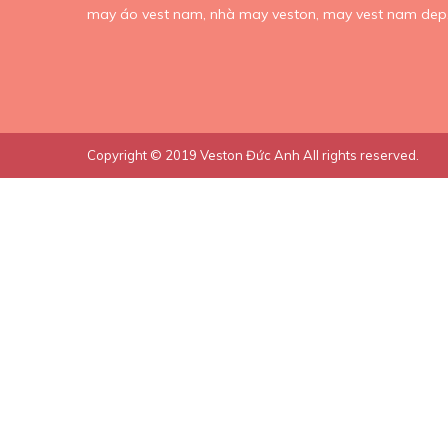
may áo vest nam,
nhà may veston,
may vest nam dep
Copyright © 2019
Veston Đức Anh
All rights reserved.