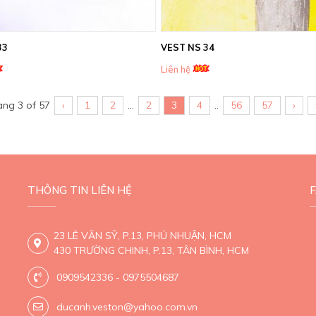
33
VEST NS 34
Liên hệ
ang 3 of 57
‹
1
2
...
2
3
4
..
56
57
›
THÔNG TIN LIÊN HỆ
23 LÊ VĂN SỸ, P.13, PHÚ NHUẬN, HCM
430 TRƯỜNG CHINH, P.13, TÂN BÌNH, HCM
0909542336 - 0975504687
ducanh.veston@yahoo.com.vn