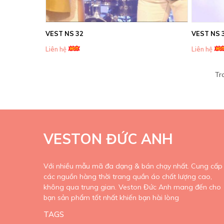
VEST NS 32
VEST NS 
Liên hệ
Liên hệ
Tr
VESTON ĐỨC ANH
Với nhiều mẫu mã đa dạng & bán chạy nhất. Cung cấp
các nguồn hàng thời trang quần áo chất lượng cao,
không qua trung gian. Veston Đức Anh mang đến cho
bạn sản phẩm tốt nhất khiến bạn hài lòng
TAGS