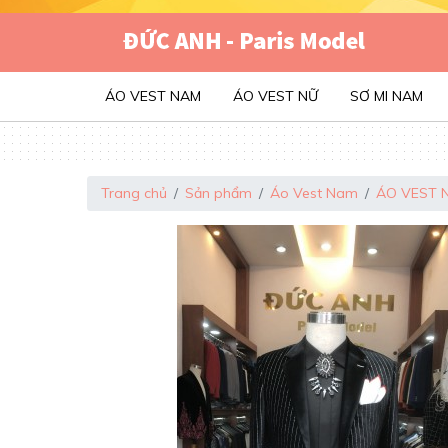
ÁO VEST NAM
ÁO VEST NỮ
SƠ MI NAM
Trang chủ
Sản phẩm
Áo Vest Nam
ÁO VEST 