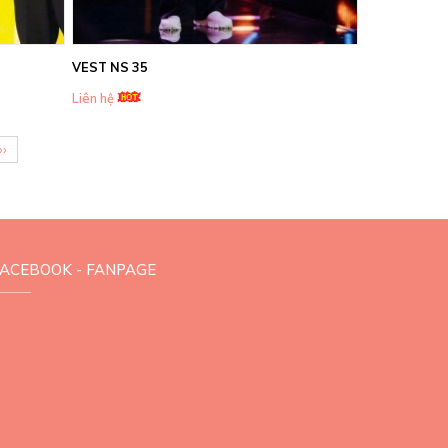
VEST NS 35
Liên hệ
››
FACEBOOK - FANPAGE