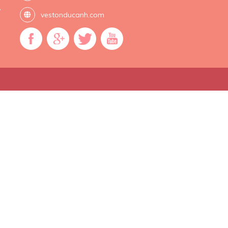
,
vestonducanh.com