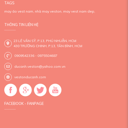
TAGS
may áo vest nam,
nhà may veston,
may vest nam dep,
THÔNG TIN LIÊN HỆ
23 LÊ VĂN SỸ, P.13, PHÚ NHUẬN, HCM
430 TRƯỜNG CHINH, P.13, TÂN BÌNH, HCM
0909542336 - 0975504687
ducanh.veston@yahoo.com.vn
vestonducanh.com
FACEBOOK - FANPAGE