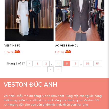
VEST NS 50
ÁO VEST NAM 71
Liên hệ
Liên hệ
Trang 5 of 57
‹
1
2
...
4
5
6
..
56
57
›
››
VESTON ĐỨC ANH
Với nhiều mẫu mã đa dạng & bán chạy nhất. Cung cấp các nguồn hàng
thời trang quần áo chất lượng cao, không qua trung gian. Veston Đức
Anh mang đến cho bạn sản phẩm tốt nhất khiến bạn hài lòng