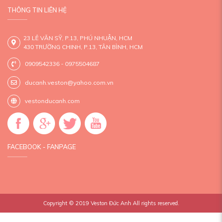
THÔNG TIN LIÊN HỆ
23 LÊ VĂN SỸ, P.13, PHÚ NHUẬN, HCM
430 TRƯỜNG CHINH, P.13, TÂN BÌNH, HCM
0909542336 - 0975504687
ducanh.veston@yahoo.com.vn
vestonducanh.com
FACEBOOK - FANPAGE
Copyright © 2019
Veston Đức Anh
All rights reserved.