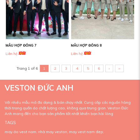
MẪU HỢP ĐỒNG 7
MẪU HỢP ĐỒNG 8
Liên hệ
Liên hệ
Trang 1 of 6
1
2
3
4
5
6
›
››
VESTON ĐỨC ANH
Với nhiều mẫu mã đa dạng & bán chạy nhất. Cung cấp các nguồn hàng
thời trang quần áo chất lượng cao, không qua trung gian. Veston Đức
Anh mang đến cho bạn sản phẩm tốt nhất khiến bạn hài lòng
TAGS
may áo vest nam,
nhà may veston,
may vest nam dep,