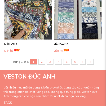
MẪU VẢI 9
MẪU VẢI 10
Liên hệ
Liên hệ
Trang 1 of 6
1
2
3
4
5
6
›
››
VESTON ĐỨC ANH
Với nhiều mẫu mã đa dạng & bán chạy nhất. Cung cấp các nguồn hàng
thời trang quần áo chất lượng cao, không qua trung gian. Veston Đức
Anh mang đến cho bạn sản phẩm tốt nhất khiến bạn hài lòng
TAGS