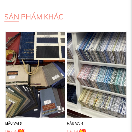
SẢN PHẨM KHÁC
MẪU VẢI 3
MẪU VẢI 4
Liên hệ
Liên hệ