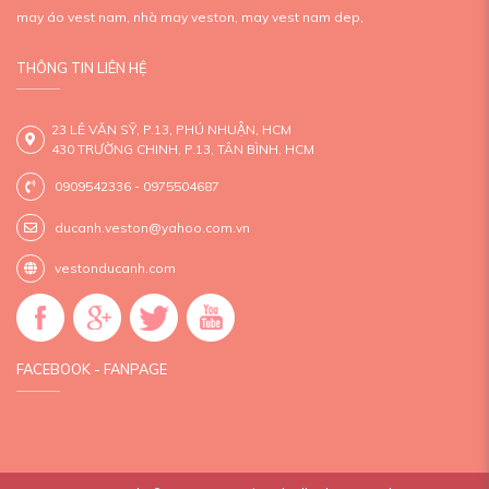
may áo vest nam,
nhà may veston,
may vest nam dep,
THÔNG TIN LIÊN HỆ
23 LÊ VĂN SỸ, P.13, PHÚ NHUẬN, HCM
430 TRƯỜNG CHINH, P.13, TÂN BÌNH, HCM
0909542336 - 0975504687
ducanh.veston@yahoo.com.vn
vestonducanh.com
FACEBOOK - FANPAGE