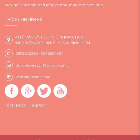
may áo vest nam,
nhà may veston,
may vest nam dep,
THÔNG TIN LIÊN HỆ
23 LÊ VĂN SỸ, P.13, PHÚ NHUẬN, HCM
430 TRƯỜNG CHINH, P.13, TÂN BÌNH, HCM
0909542336 - 0975504687
ducanh.veston@yahoo.com.vn
vestonducanh.com
FACEBOOK - FANPAGE