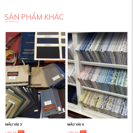
SẢN PHẨM KHÁC
MẪU VẢI 3
MẪU VẢI 4
Liên hệ
Liên hệ