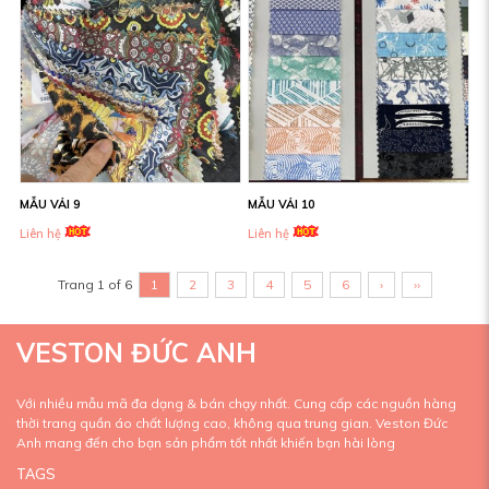
MẪU VẢI 9
MẪU VẢI 10
Liên hệ
Liên hệ
Trang 1 of 6
1
2
3
4
5
6
›
››
VESTON ĐỨC ANH
Với nhiều mẫu mã đa dạng & bán chạy nhất. Cung cấp các nguồn hàng
thời trang quần áo chất lượng cao, không qua trung gian. Veston Đức
Anh mang đến cho bạn sản phẩm tốt nhất khiến bạn hài lòng
TAGS