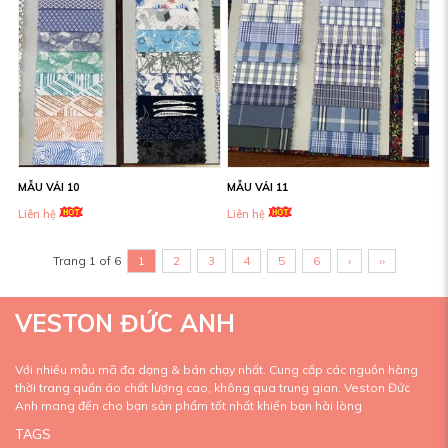
MẪU VẢI 10
MẪU VẢI 11
Liên hệ
Liên hệ
Trang 1 of 6
1
2
3
4
5
6
›
››
VESTON ĐỨC ANH
Với nhiều mẫu mã đa dạng & bán chạy nhất. Cung cấp các nguồn hàng
thời trang quần áo chất lượng cao, không qua trung gian. Veston Đức
Anh mang đến cho bạn sản phẩm tốt nhất khiến bạn hài lòng
TAGS