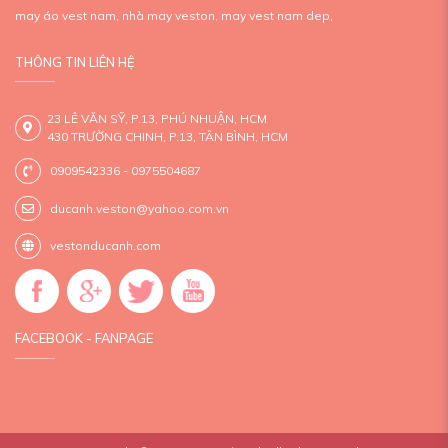
may áo vest nam,
nhà may veston,
may vest nam dep,
THÔNG TIN LIÊN HỆ
23 LÊ VĂN SỸ, P.13, PHÚ NHUẬN, HCM
430 TRƯỜNG CHINH, P.13, TÂN BÌNH, HCM
0909542336 - 0975504687
ducanh.veston@yahoo.com.vn
vestonducanh.com
FACEBOOK - FANPAGE