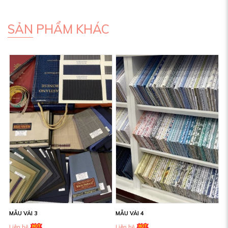
SẢN PHẨM KHÁC
MẪU VẢI 3
MẪU VẢI 4
Liên hệ
Liên hệ