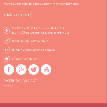
may áo vest nam,
nhà may veston,
may vest nam dep,
THÔNG TIN LIÊN HỆ
23 LÊ VĂN SỸ, P.13, PHÚ NHUẬN, HCM
430 TRƯỜNG CHINH, P.13, TÂN BÌNH, HCM
0909542336 - 0975504687
ducanh.veston@yahoo.com.vn
vestonducanh.com
FACEBOOK - FANPAGE