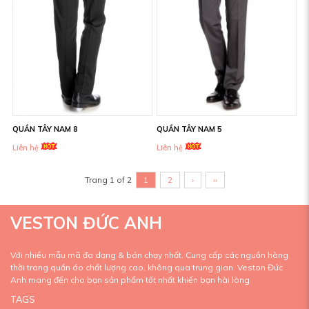
QUẦN TÂY NAM 8
QUẦN TÂY NAM 5
Liên hệ
Liên hệ
Trang 1 of 2
1
2
›
››
VESTON ĐỨC ANH
Với nhiều mẫu mã đa dạng & bán chạy nhất. Cung cấp các nguồn hàng
thời trang quần áo chất lượng cao, không qua trung gian. Veston Đức
Anh mang đến cho bạn sản phẩm tốt nhất khiến bạn hài lòng
TAGS