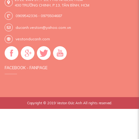
430 TRƯỜNG CHINH, P.13, TÂN BÌNH, HCM
0909542336 - 0975504687
ducanh.veston@yahoo.com.vn
vestonducanh.com
FACEBOOK - FANPAGE
Copyright © 2019
Veston Đức Anh
All rights reserved.