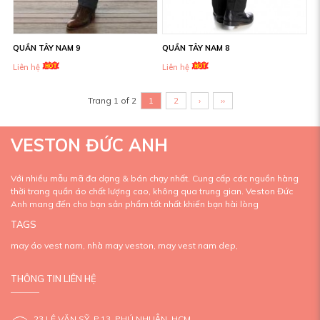
QUẦN TÂY NAM 9
QUẦN TÂY NAM 8
Liên hệ
Liên hệ
Trang 1 of 2
1
2
›
››
VESTON ĐỨC ANH
Với nhiều mẫu mã đa dạng & bán chạy nhất. Cung cấp các nguồn hàng
thời trang quần áo chất lượng cao, không qua trung gian. Veston Đức
Anh mang đến cho bạn sản phẩm tốt nhất khiến bạn hài lòng
TAGS
may áo vest nam,
nhà may veston,
may vest nam dep,
THÔNG TIN LIÊN HỆ
23 LÊ VĂN SỸ, P.13, PHÚ NHUẬN, HCM