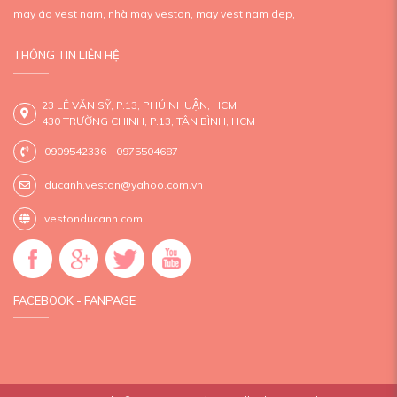
may áo vest nam,
nhà may veston,
may vest nam dep,
THÔNG TIN LIÊN HỆ
23 LÊ VĂN SỸ, P.13, PHÚ NHUẬN, HCM
430 TRƯỜNG CHINH, P.13, TÂN BÌNH, HCM
0909542336 - 0975504687
ducanh.veston@yahoo.com.vn
vestonducanh.com
FACEBOOK - FANPAGE