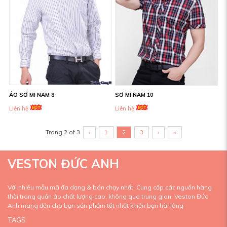
ÁO SƠ MI NAM 8
SƠ MI NAM 10
Liên hệ
Liên hệ
Trang 2 of 3
‹
1
2
3
›
››
VESTON ĐỨC ANH
Với nhiều mẫu mã đa dạng & bán chạy nhất. Cung cấp các nguồn hàng
thời trang quần áo chất lượng cao, không qua trung gian. Veston Đức
Anh mang đến cho bạn sản phẩm tốt nhất khiến bạn hài lòng
TAGS