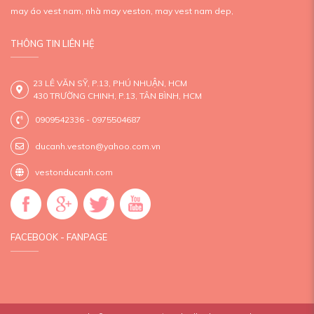
may áo vest nam,
nhà may veston,
may vest nam dep,
THÔNG TIN LIÊN HỆ
23 LÊ VĂN SỸ, P.13, PHÚ NHUẬN, HCM
430 TRƯỜNG CHINH, P.13, TÂN BÌNH, HCM
0909542336 - 0975504687
ducanh.veston@yahoo.com.vn
vestonducanh.com
FACEBOOK - FANPAGE