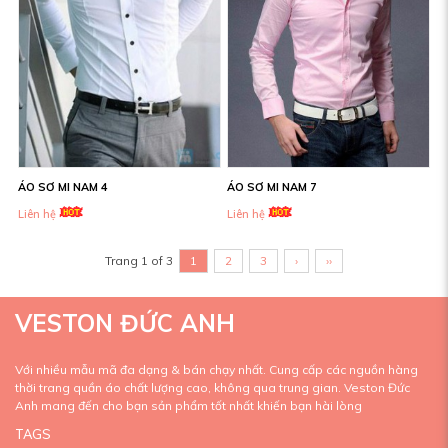
ÁO SƠ MI NAM 4
ÁO SƠ MI NAM 7
Liên hệ
Liên hệ
Trang 1 of 3
1
2
3
›
››
VESTON ĐỨC ANH
Với nhiều mẫu mã đa dạng & bán chạy nhất. Cung cấp các nguồn hàng
thời trang quần áo chất lượng cao, không qua trung gian. Veston Đức
Anh mang đến cho bạn sản phẩm tốt nhất khiến bạn hài lòng
TAGS