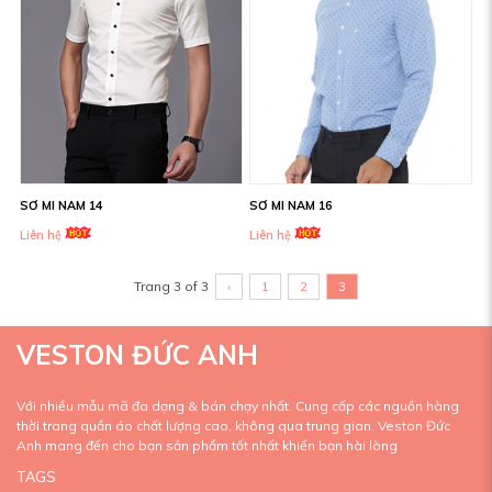
SƠ MI NAM 16
SƠ MI NAM 14
Liên hệ
Liên hệ
Trang 3 of 3
‹
1
2
3
VESTON ĐỨC ANH
Với nhiều mẫu mã đa dạng & bán chạy nhất. Cung cấp các nguồn hàng
thời trang quần áo chất lượng cao, không qua trung gian. Veston Đức
Anh mang đến cho bạn sản phẩm tốt nhất khiến bạn hài lòng
TAGS