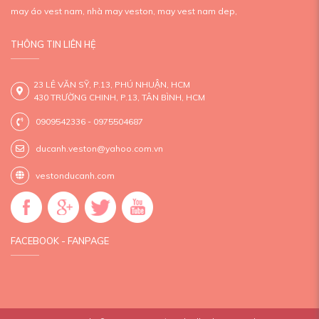
may áo vest nam,
nhà may veston,
may vest nam dep,
THÔNG TIN LIÊN HỆ
23 LÊ VĂN SỸ, P.13, PHÚ NHUẬN, HCM
430 TRƯỜNG CHINH, P.13, TÂN BÌNH, HCM
0909542336 - 0975504687
ducanh.veston@yahoo.com.vn
vestonducanh.com
FACEBOOK - FANPAGE