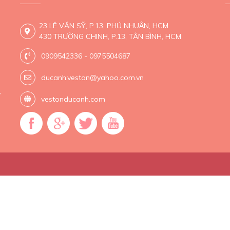
23 LÊ VĂN SỸ, P.13, PHÚ NHUẬN, HCM
430 TRƯỜNG CHINH, P.13, TÂN BÌNH, HCM
0909542336 - 0975504687
ducanh.veston@yahoo.com.vn
,
vestonducanh.com