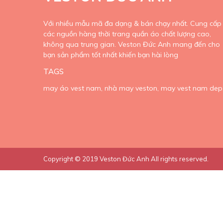
Với nhiều mẫu mã đa dạng & bán chạy nhất. Cung cấp
các nguồn hàng thời trang quần áo chất lượng cao,
không qua trung gian. Veston Đức Anh mang đến cho
bạn sản phẩm tốt nhất khiến bạn hài lòng
TAGS
may áo vest nam,
nhà may veston,
may vest nam dep
Copyright © 2019
Veston Đức Anh
All rights reserved.