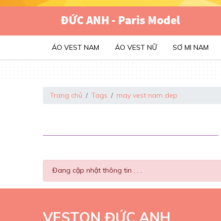
ÁO VEST NAM
ÁO VEST NỮ
SƠ MI NAM
Trang chủ
Tags
may vest nam dep
Đang cập nhật thông tin . . .
VESTON ĐỨC ANH