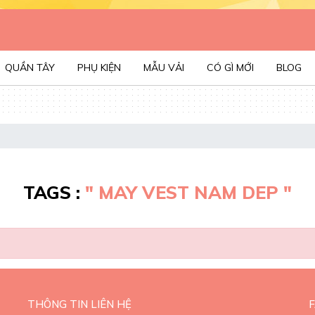
QUẦN TÂY
PHỤ KIỆN
MẪU VẢI
CÓ GÌ MỚI
BLOG
TAGS :
" MAY VEST NAM DEP "
THÔNG TIN LIÊN HỆ