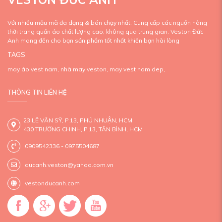
Với nhiều mẫu mã đa dạng & bán chạy nhất. Cung cấp các nguồn hàng
thời trang quần áo chất lượng cao, không qua trung gian. Veston Đức
Anh mang đến cho bạn sản phẩm tốt nhất khiến bạn hài lòng
TAGS
may áo vest nam,
nhà may veston,
may vest nam dep,
THÔNG TIN LIÊN HỆ
23 LÊ VĂN SỸ, P.13, PHÚ NHUẬN, HCM
430 TRƯỜNG CHINH, P.13, TÂN BÌNH, HCM
0909542336 - 0975504687
ducanh.veston@yahoo.com.vn
vestonducanh.com