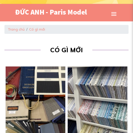
Trang chủ
Có gì mới
CÓ GÌ MỚI