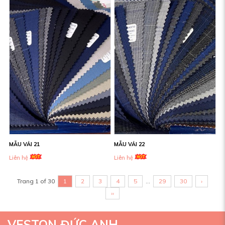
MẪU VẢI 21
MẪU VẢI 22
Liên hệ
Liên hệ
Trang 1 of 30
1
2
3
4
5
...
29
30
›
››
VESTON ĐỨC ANH