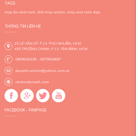
TAGS
may áo vest nam,
nhà may veston,
may vest nam dep,
THÔNG TIN LIÊN HỆ
23 LÊ VĂN SỸ, P.13, PHÚ NHUẬN, HCM
430 TRƯỜNG CHINH, P.13, TÂN BÌNH, HCM
0909542336 - 0975504687
ducanh.veston@yahoo.com.vn
vestonducanh.com
FACEBOOK - FANPAGE