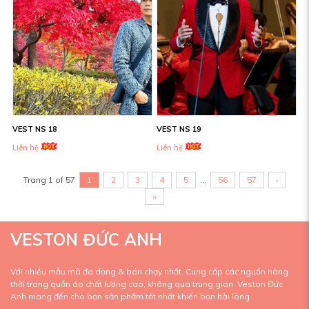
VEST NS 18
VEST NS 19
Liên hệ
Liên hệ
Trang 1 of 57
1
2
3
4
5
...
56
57
›
››
VESTON ĐỨC ANH
Với nhiều mẫu mã đa dạng & bán chạy nhất. Cung cấp các nguồn hàng
thời trang quần áo chất lượng cao, không qua trung gian. Veston Đức
Anh mang đến cho bạn sản phẩm tốt nhất khiến bạn hài lòng