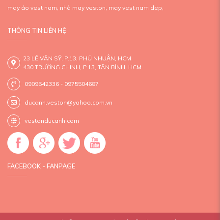
may áo vest nam,
nhà may veston,
may vest nam dep,
THÔNG TIN LIÊN HỆ
23 LÊ VĂN SỸ, P.13, PHÚ NHUẬN, HCM
430 TRƯỜNG CHINH, P.13, TÂN BÌNH, HCM
0909542336 - 0975504687
ducanh.veston@yahoo.com.vn
vestonducanh.com
FACEBOOK - FANPAGE