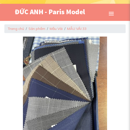
Trang chủ
Sản phẩm
Mẫu Vải
MẨU VẢI 33