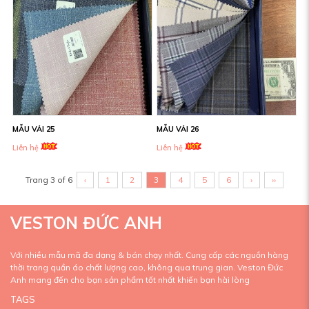
MẪU VẢI 25
MẪU VẢI 26
Liên hệ
Liên hệ
Trang 3 of 6
‹
1
2
3
4
5
6
›
››
VESTON ĐỨC ANH
Với nhiều mẫu mã đa dạng & bán chạy nhất. Cung cấp các nguồn hàng
thời trang quần áo chất lượng cao, không qua trung gian. Veston Đức
Anh mang đến cho bạn sản phẩm tốt nhất khiến bạn hài lòng
TAGS