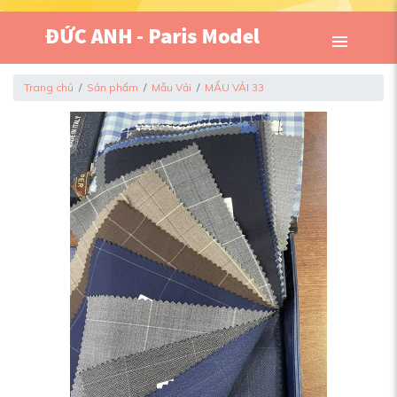
Trang chủ
Sản phẩm
Mẫu Vải
MẨU VẢI 33