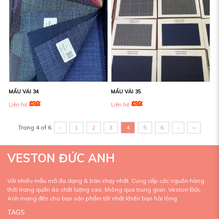
MẨU VẢI 34
MẨU VẢI 35
Liên hệ
Liên hệ
Trang 4 of 6
‹
1
2
3
4
5
6
›
››
VESTON ĐỨC ANH
Với nhiều mẫu mã đa dạng & bán chạy nhất. Cung cấp các nguồn hàng
thời trang quần áo chất lượng cao, không qua trung gian. Veston Đức
Anh mang đến cho bạn sản phẩm tốt nhất khiến bạn hài lòng
TAGS