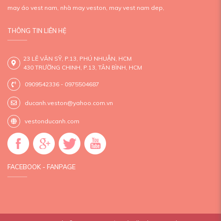
may áo vest nam,
nhà may veston,
may vest nam dep,
THÔNG TIN LIÊN HỆ
23 LÊ VĂN SỸ, P.13, PHÚ NHUẬN, HCM
430 TRƯỜNG CHINH, P.13, TÂN BÌNH, HCM
0909542336 - 0975504687
ducanh.veston@yahoo.com.vn
vestonducanh.com
FACEBOOK - FANPAGE